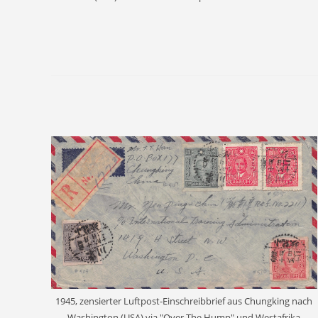
1945, zensierter Luftpost-Einschreibbrief aus Chungking nach
Washington (USA) via "Over The Hump" und Westafrika