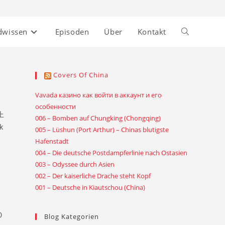
dwissen
Episoden
Über
Kontakt
Website-
Suche
Covers Of China
umschalten
Vavada казино как войти в аккаунт и его
особенности
 上
006 – Bomben auf Chungking (Chongqing)
k
005 – Lüshun (Port Arthur) – Chinas blutigste
Hafenstadt
004 – Die deutsche Postdampferlinie nach Ostasien
003 – Odyssee durch Asien
002 – Der kaiserliche Drache steht Kopf
001 – Deutsche in Kiautschou (China)
0
Blog Kategorien