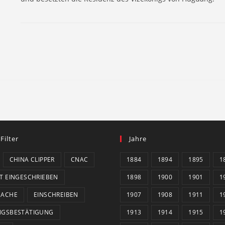
 Filter
Jahre
CHINA CLIPPER
CNAC
1884
1894
1895
1
T EINGESCHRIEBEN
1898
1900
1901
1
SACHE
EINSCHREIBEN
1907
1908
1911
1
NGSBESTÄTIGUNG
1913
1914
1915
1