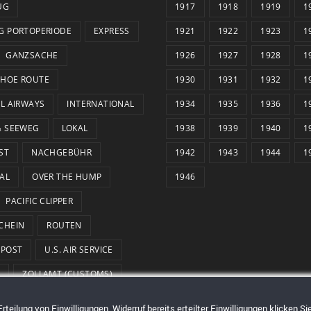
UG
1917
1918
1919
1
G PORTOPERIODE
EXPRESS
1921
1922
1923
1
GANZSACHE
1926
1927
1928
1
HOE ROUTE
1930
1931
1932
1
AL AIRWAYS
INTERNATIONAL
1934
1935
1936
1
& SEEWEG
LOKAL
1938
1939
1940
1
ST
NACHGEBÜHR
1942
1943
1944
1
AL
OVER THE HUMP
1946
PACIFIC CLIPPER
CHEIN
ROUTEN
SPOST
U.S. AIR SERVICE
R
ZOLLAMT (CUSTOMS)
eilung von Einwilligungen, Widerruf bereits erteilter Einwilligungen klicken S