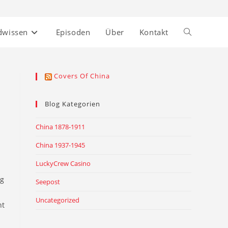
dwissen
Episoden
Über
Kontakt
Website-
Suche
Covers Of China
,
umschalten
Blog Kategorien
China 1878-1911
China 1937-1945
LuckyCrew Casino
ng
Seepost
Uncategorized
ht