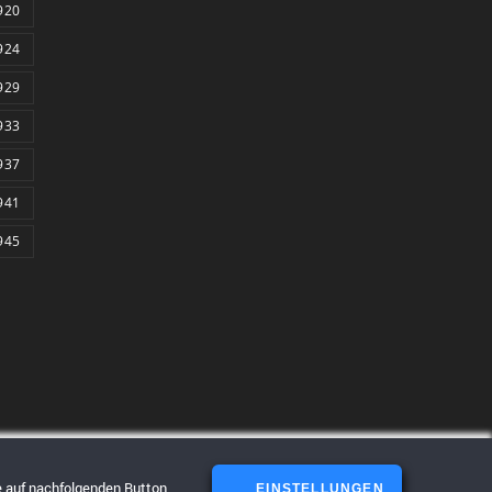
920
924
929
933
937
941
945
ie auf nachfolgenden Button.
EINSTELLUNGEN