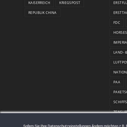
KAISERREICH
KRIEGSPOST
ERSTFL
REPUBLIK CHINA
ERSTTA
FDC
HORSES
IMPERI
LAND- 
LUFTPO
NATION
PAA
PAKETS
SCHIFF
ZENSU
Sofern Sie Ihre Datenschutzeinstellungen Ändern möchten z.B. Ert