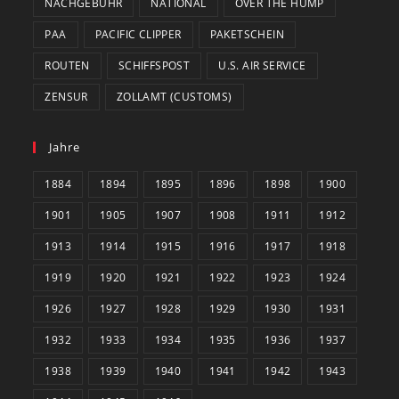
NACHGEBÜHR
NATIONAL
OVER THE HUMP
PAA
PACIFIC CLIPPER
PAKETSCHEIN
ROUTEN
SCHIFFSPOST
U.S. AIR SERVICE
ZENSUR
ZOLLAMT (CUSTOMS)
Jahre
1884
1894
1895
1896
1898
1900
1901
1905
1907
1908
1911
1912
1913
1914
1915
1916
1917
1918
1919
1920
1921
1922
1923
1924
1926
1927
1928
1929
1930
1931
1932
1933
1934
1935
1936
1937
1938
1939
1940
1941
1942
1943