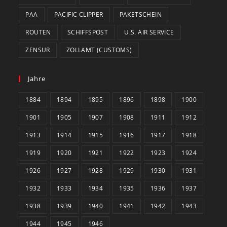
PAA
PACIFIC CLIPPER
PAKETSCHEIN
ROUTEN
SCHIFFSPOST
U.S. AIR SERVICE
ZENSUR
ZOLLAMT (CUSTOMS)
Jahre
1884
1894
1895
1896
1898
1900
1901
1905
1907
1908
1911
1912
1913
1914
1915
1916
1917
1918
1919
1920
1921
1922
1923
1924
1926
1927
1928
1929
1930
1931
1932
1933
1934
1935
1936
1937
1938
1939
1940
1941
1942
1943
1944
1945
1946