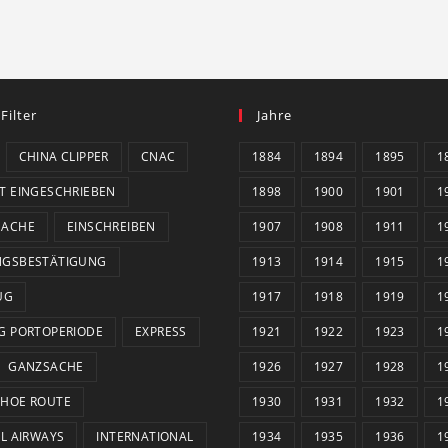
 Filter
Jahre
CHINA CLIPPER
CNAC
1884
1894
1895
1
T EINGESCHRIEBEN
1898
1900
1901
1
SACHE
EINSCHREIBEN
1907
1908
1911
1
NGSBESTÄTIGUNG
1913
1914
1915
1
UG
1917
1918
1919
1
G PORTOPERIODE
EXPRESS
1921
1922
1923
1
GANZSACHE
1926
1927
1928
1
HOE ROUTE
1930
1931
1932
1
AL AIRWAYS
INTERNATIONAL
1934
1935
1936
1