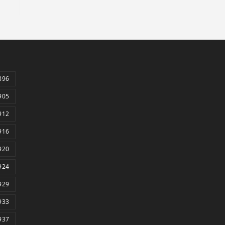
896
905
912
916
920
924
929
933
937