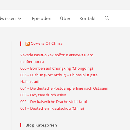
dwissen
Episoden
Über
Kontakt
Website-
Suche
Covers Of China
umschalten
Vavada казино как войти в аккаунт и его
особенности
006 – Bomben auf Chungking (Chongqing)
005 – Lüshun (Port Arthur) – Chinas blutigste
Hafenstadt
004 – Die deutsche Postdampferlinie nach Ostasien
003 – Odyssee durch Asien
002 – Der kaiserliche Drache steht Kopf
001 – Deutsche in Kiautschou (China)
Blog Kategorien