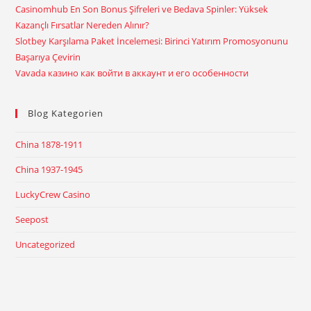
Casinomhub En Son Bonus Şifreleri ve Bedava Spinler: Yüksek
Kazançlı Fırsatlar Nereden Alınır?
Slotbey Karşılama Paket İncelemesi: Birinci Yatırım Promosyonunu
Başarıya Çevirin
Vavada казино как войти в аккаунт и его особенности
Blog Kategorien
China 1878-1911
China 1937-1945
LuckyCrew Casino
Seepost
Uncategorized