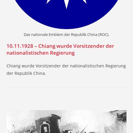
Das nationale Emblem der Republik China (ROC).
10.11.1928 – Chiang wurde Vorsitzender der
nationalistischen Regierung
Chiang wurde Vorsitzender der nationalistischen Regierung
der Republik China.