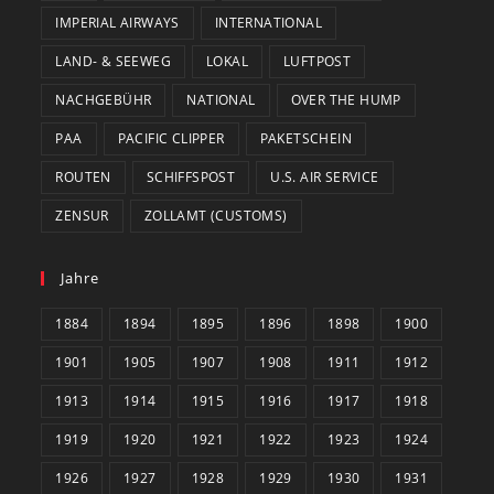
IMPERIAL AIRWAYS
INTERNATIONAL
LAND- & SEEWEG
LOKAL
LUFTPOST
NACHGEBÜHR
NATIONAL
OVER THE HUMP
PAA
PACIFIC CLIPPER
PAKETSCHEIN
ROUTEN
SCHIFFSPOST
U.S. AIR SERVICE
ZENSUR
ZOLLAMT (CUSTOMS)
Jahre
1884
1894
1895
1896
1898
1900
1901
1905
1907
1908
1911
1912
1913
1914
1915
1916
1917
1918
1919
1920
1921
1922
1923
1924
1926
1927
1928
1929
1930
1931