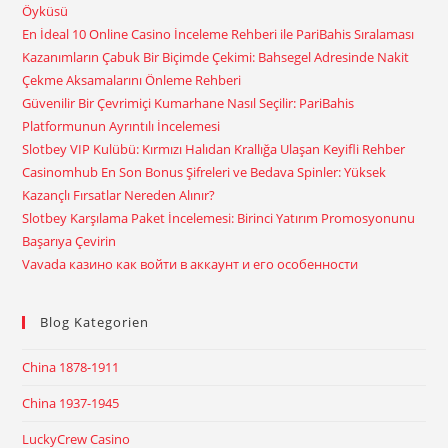
Öyküsü
En İdeal 10 Online Casino İnceleme Rehberi ile PariBahis Sıralaması
Kazanımların Çabuk Bir Biçimde Çekimi: Bahsegel Adresinde Nakit
Çekme Aksamalarını Önleme Rehberi
Güvenilir Bir Çevrimiçi Kumarhane Nasıl Seçilir: PariBahis
Platformunun Ayrıntılı İncelemesi
Slotbey VIP Kulübü: Kırmızı Halıdan Krallığa Ulaşan Keyifli Rehber
Casinomhub En Son Bonus Şifreleri ve Bedava Spinler: Yüksek
Kazançlı Fırsatlar Nereden Alınır?
Slotbey Karşılama Paket İncelemesi: Birinci Yatırım Promosyonunu
Başarıya Çevirin
Vavada казино как войти в аккаунт и его особенности
Blog Kategorien
China 1878-1911
China 1937-1945
LuckyCrew Casino