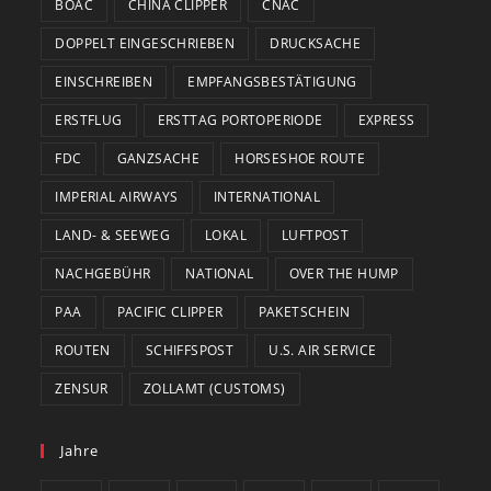
BOAC
CHINA CLIPPER
CNAC
DOPPELT EINGESCHRIEBEN
DRUCKSACHE
EINSCHREIBEN
EMPFANGSBESTÄTIGUNG
ERSTFLUG
ERSTTAG PORTOPERIODE
EXPRESS
FDC
GANZSACHE
HORSESHOE ROUTE
IMPERIAL AIRWAYS
INTERNATIONAL
LAND- & SEEWEG
LOKAL
LUFTPOST
NACHGEBÜHR
NATIONAL
OVER THE HUMP
PAA
PACIFIC CLIPPER
PAKETSCHEIN
ROUTEN
SCHIFFSPOST
U.S. AIR SERVICE
ZENSUR
ZOLLAMT (CUSTOMS)
Jahre