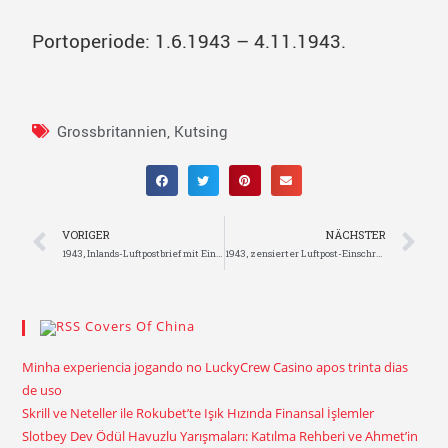
Portoperiode: 1.6.1943 – 4.11.1943.
Grossbritannien
,
Kutsing
VORIGER
NÄCHSTER
1943, Inlands-Luftpostbrief mit Einzelfrankatur und Briefträger-Stempel
1943, zensierter Luftpost-Einschreibbrief aus Hsiakwan nach England „Over The Hump“
Covers Of China
Minha experiencia jogando no LuckyCrew Casino apos trinta dias
de uso
Skrill ve Neteller ile Rokubet’te Işık Hızında Finansal İşlemler
Slotbey Dev Ödül Havuzlu Yarışmaları: Katılma Rehberi ve Ahmet’in