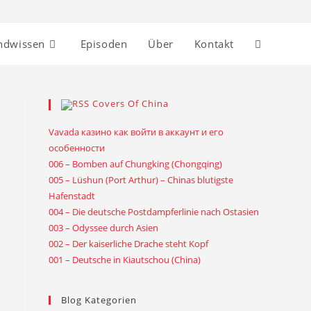
ndwissen
Episoden
Über
Kontakt
Covers Of China
Vavada казино как войти в аккаунт и его
особенности
006 – Bomben auf Chungking (Chongqing)
005 – Lüshun (Port Arthur) – Chinas blutigste
Hafenstadt
004 – Die deutsche Postdampferlinie nach Ostasien
003 – Odyssee durch Asien
002 – Der kaiserliche Drache steht Kopf
001 – Deutsche in Kiautschou (China)
Blog Kategorien