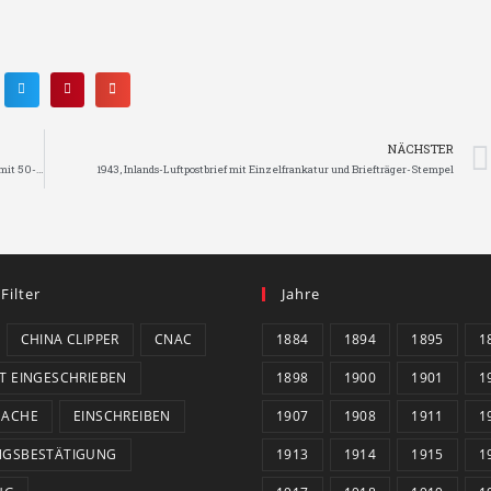
NÄCHSTER
1943, durch die US Luftwaffe beförderter Luftpost-Doppel-Einschreibbrief mit 50-Cents-Provisorium (Yunnan)
1943, Inlands-Luftpostbrief mit Einzelfrankatur und Briefträger-Stempel
 Filter
Jahre
CHINA CLIPPER
CNAC
1884
1894
1895
1
T EINGESCHRIEBEN
1898
1900
1901
1
SACHE
EINSCHREIBEN
1907
1908
1911
1
NGSBESTÄTIGUNG
1913
1914
1915
1