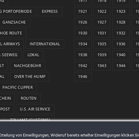
UG
1917
1918
1919
1
G PORTOPERIODE
EXPRESS
1921
1922
1923
1
GANZSACHE
1926
1927
1928
1
HOE ROUTE
1930
1931
1932
1
AL AIRWAYS
INTERNATIONAL
1934
1935
1936
1
& SEEWEG
LOKAL
1938
1939
1940
1
ST
NACHGEBÜHR
1942
1943
1944
1
AL
OVER THE HUMP
1946
PACIFIC CLIPPER
CHEIN
ROUTEN
SPOST
U.S. AIR SERVICE
R
ZOLLAMT (CUSTOMS)
teilung von Einwilligungen, Widerruf bereits erteilter Einwilligungen klicken 