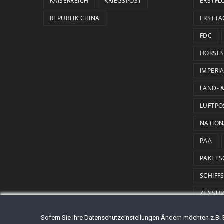
KAISERREICH
KRIEGSPOST
ERSTFL
REPUBLIK CHINA
ERSTTA
FDC
HORSES
IMPERI
LAND- 
LUFTPO
NATION
PAA
PAKETS
SCHIFF
ZENSU
Sofern Sie Ihre Datenschutzeinstellungen Ändern möchten z.B. Er