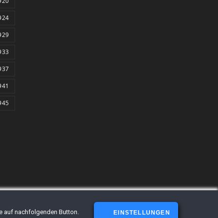
920
924
929
933
937
941
945
Sie auf nachfolgenden Button.
EINSTELLUNGEN