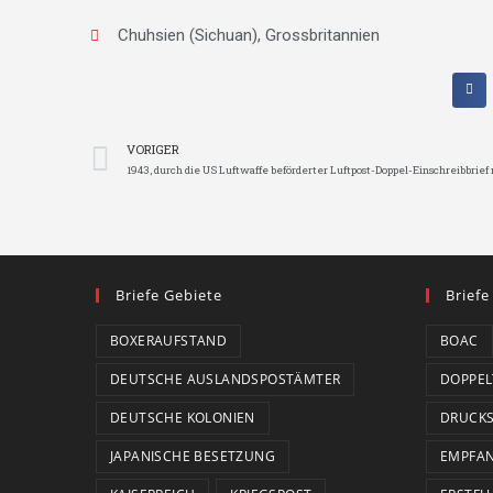
Chuhsien (Sichuan)
,
Grossbritannien
VORIGER
Briefe Gebiete
Briefe
BOXERAUFSTAND
BOAC
DEUTSCHE AUSLANDSPOSTÄMTER
DOPPEL
DEUTSCHE KOLONIEN
DRUCK
JAPANISCHE BESETZUNG
EMPFA