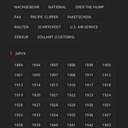
NACHGEBÜHR
NATIONAL
OVER THE HUMP
PAA
PACIFIC CLIPPER
PAKETSCHEIN
ROUTEN
SCHIFFSPOST
U.S. AIR SERVICE
ZENSUR
ZOLLAMT (CUSTOMS)
Jahre
1884
1894
1895
1896
1898
1900
1901
1905
1907
1908
1911
1912
1913
1914
1915
1916
1917
1918
1919
1920
1921
1922
1923
1924
1926
1927
1928
1929
1930
1931
1932
1933
1934
1935
1936
1937
1938
1939
1940
1941
1942
1943