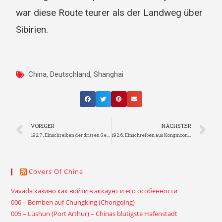
war diese Route teurer als der Landweg über
Sibirien.
China
,
Deutschland
,
Shanghai
VORIGER
NÄCHSTER
1927, Einschreiben der dritten Gewichtsstufe nach Berlin (Deutschland)
1926, Einschreiben aus Kongmoon (Jiangmen) nach Cleveland (USA)
Covers Of China
Vavada казино как войти в аккаунт и его особенности
006 – Bomben auf Chungking (Chongqing)
005 – Lüshun (Port Arthur) – Chinas blutigste Hafenstadt