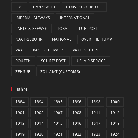
FDC
GANZSACHE
HORSESHOE ROUTE
IMPERIAL AIRWAYS
INTERNATIONAL
LAND- & SEEWEG
LOKAL
LUFTPOST
NACHGEBÜHR
NATIONAL
OVER THE HUMP
PAA
PACIFIC CLIPPER
PAKETSCHEIN
ROUTEN
SCHIFFSPOST
U.S. AIR SERVICE
ZENSUR
ZOLLAMT (CUSTOMS)
Jahre
1884
1894
1895
1896
1898
1900
1901
1905
1907
1908
1911
1912
1913
1914
1915
1916
1917
1918
1919
1920
1921
1922
1923
1924