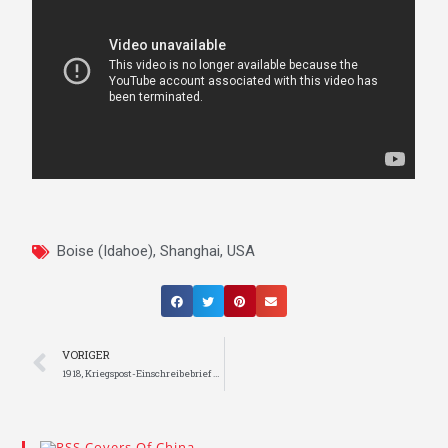
Boise (Idahoe)
,
Shanghai
,
USA
VORIGER
1918, Kriegspost-Einschreibebrief aus Harbin mit franz. Zensur
Covers Of China