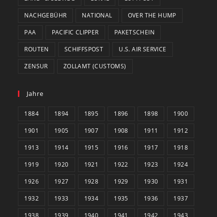
NACHGEBÜHR
NATIONAL
OVER THE HUMP
PAA
PACIFIC CLIPPER
PAKETSCHEIN
ROUTEN
SCHIFFSPOST
U.S. AIR SERVICE
ZENSUR
ZOLLAMT (CUSTOMS)
Jahre
1884
1894
1895
1896
1898
1900
1901
1905
1907
1908
1911
1912
1913
1914
1915
1916
1917
1918
1919
1920
1921
1922
1923
1924
1926
1927
1928
1929
1930
1931
1932
1933
1934
1935
1936
1937
1938
1939
1940
1941
1942
1943