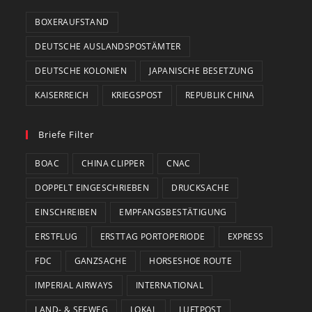
BOXERAUFSTAND
DEUTSCHE AUSLANDSPOSTÄMTER
DEUTSCHE KOLONIEN
JAPANISCHE BESETZUNG
KAISERREICH
KRIEGSPOST
REPUBLIK CHINA
Briefe Filter
BOAC
CHINA CLIPPER
CNAC
DOPPELT EINGESCHRIEBEN
DRUCKSACHE
EINSCHREIBEN
EMPFANGSBESTÄTIGUNG
ERSTFLUG
ERSTTAG PORTOPERIODE
EXPRESS
FDC
GANZSACHE
HORSESHOE ROUTE
IMPERIAL AIRWAYS
INTERNATIONAL
LAND- & SEEWEG
LOKAL
LUFTPOST