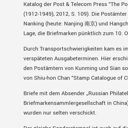
Katalog der Post & Telecom Press “The P
(1912-1949), 2012, S. 109). Die Postämte
Nanking (heute: Nanjing 南京) und Hangch
Lage, die Briefmarken pünktlich zum 10. 
Durch Transportschwierigkeiten kam es im
verspäteten Ausgabeterminen. Hier ersch
den Postämtern von Kunming und Sian sog
von Shiu-hon Chan “Stamp Catalogue of Chi
Briefe mit dem Absender „Russian Philatel
Briefmarkensammlergesellschaft in China)
wurden nur selten verschickt.
Der gleiche Sonderstempel ist auch auf di