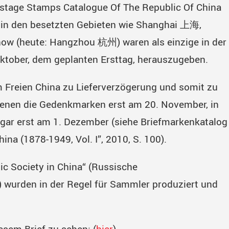
ostage Stamps Catalogue Of The Republic Of China
r in den besetzten Gebieten wie Shanghai 上海,
ow (heute: Hangzhou 杭州) waren als einzige in der
Oktober, dem geplanten Ersttag, herauszugeben.
 Freien China zu Lieferverzögerung und somit zu
ienen die Gedenkmarken erst am 20. November, in
ar erst am 1. Dezember (siehe Briefmarkenkatalog
na (1878-1949, Vol. I”, 2010, S. 100).
ic Society in China“ (Russische
 wurden in der Regel für Sammler produziert und
esem Brief zu sehen: (
hier
).