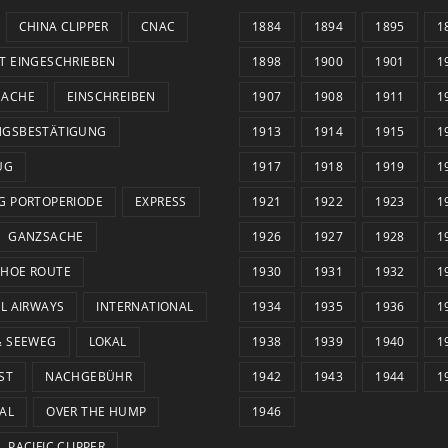
CHINA CLIPPER
CNAC
1884
1894
1895
1
T EINGESCHRIEBEN
1898
1900
1901
1
SACHE
EINSCHREIBEN
1907
1908
1911
1
NGSBESTÄTIGUNG
1913
1914
1915
1
UG
1917
1918
1919
1
G PORTOPERIODE
EXPRESS
1921
1922
1923
1
GANZSACHE
1926
1927
1928
1
HOE ROUTE
1930
1931
1932
1
AL AIRWAYS
INTERNATIONAL
1934
1935
1936
1
& SEEWEG
LOKAL
1938
1939
1940
1
ST
NACHGEBÜHR
1942
1943
1944
1
AL
OVER THE HUMP
1946
PACIFIC CLIPPER