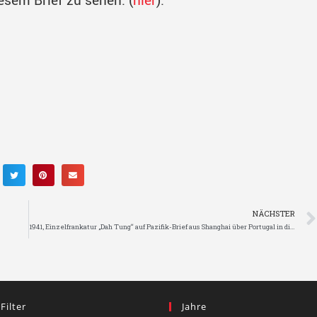
NÄCHSTER
1941, Einzelfrankatur „Dah Tung“ auf Pazifik-Brief aus Shanghai über Portugal in die Schweiz
 Filter
Jahre