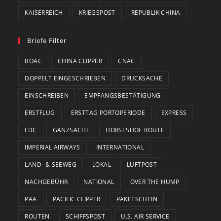
KAISERREICH
KRIEGSPOST
REPUBLIK CHINA
Briefe Filter
BOAC
CHINA CLIPPER
CNAC
DOPPELT EINGESCHRIEBEN
DRUCKSACHE
EINSCHREIBEN
EMPFANGSBESTÄTIGUNG
ERSTFLUG
ERSTTAG PORTOPERIODE
EXPRESS
FDC
GANZSACHE
HORSESHOE ROUTE
IMPERIAL AIRWAYS
INTERNATIONAL
LAND- & SEEWEG
LOKAL
LUFTPOST
NACHGEBÜHR
NATIONAL
OVER THE HUMP
PAA
PACIFIC CLIPPER
PAKETSCHEIN
ROUTEN
SCHIFFSPOST
U.S. AIR SERVICE