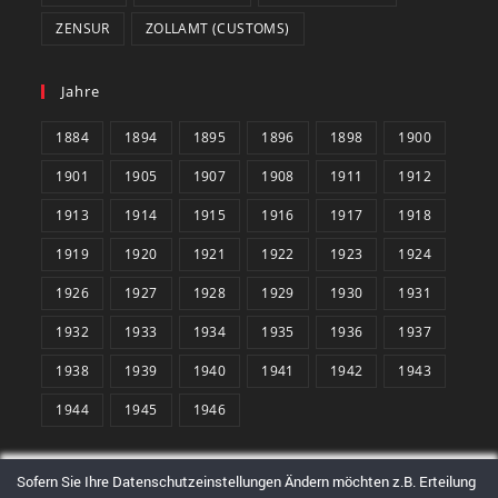
ZENSUR
ZOLLAMT (CUSTOMS)
Jahre
1884
1894
1895
1896
1898
1900
1901
1905
1907
1908
1911
1912
1913
1914
1915
1916
1917
1918
1919
1920
1921
1922
1923
1924
1926
1927
1928
1929
1930
1931
1932
1933
1934
1935
1936
1937
1938
1939
1940
1941
1942
1943
1944
1945
1946
Sofern Sie Ihre Datenschutzeinstellungen Ändern möchten z.B. Erteilung