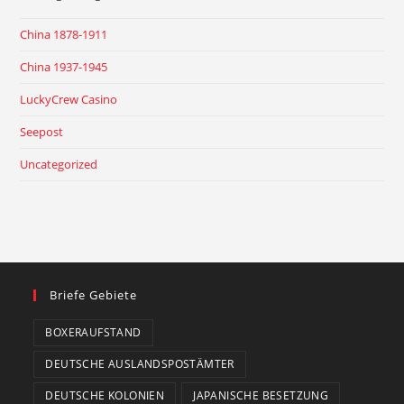
China 1878-1911
China 1937-1945
LuckyCrew Casino
Seepost
Uncategorized
Briefe Gebiete
BOXERAUFSTAND
DEUTSCHE AUSLANDSPOSTÄMTER
DEUTSCHE KOLONIEN
JAPANISCHE BESETZUNG