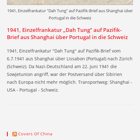
1941, Einzelfrankatur "Dah Tung" auf Pazifik-Brief aus Shanghai über
Portugal in die Schweiz
1941, Einzelfrankatur „Dah Tung“ auf Pazifik-
Brief aus Shanghai über Portugal in die Schweiz
1941, Einzelfrankatur "Dah Tung" auf Pazifik-Brief vom
6.7.1941 aus Shanghai über Lissabon (Portugal) nach Zürich
(Schweiz). Da Nazi-Deutschland am 22. Juni 1941 die
Sowjetunion angriff, war der Postversand über Sibirien
nach Europa nicht mehr möglich. Transportweg: Shanghai -
USA - Portugal - Schweiz.
Covers Of China