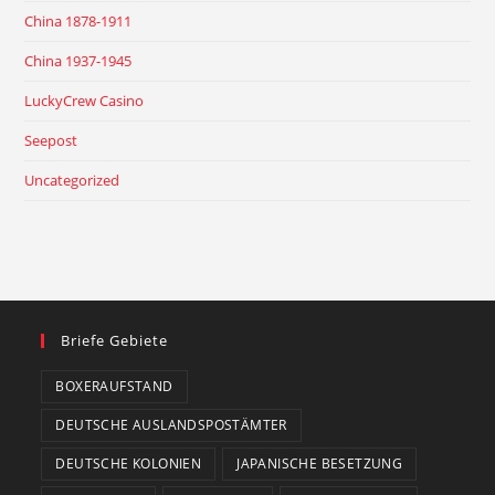
China 1878-1911
China 1937-1945
LuckyCrew Casino
Seepost
Uncategorized
Briefe Gebiete
BOXERAUFSTAND
DEUTSCHE AUSLANDSPOSTÄMTER
DEUTSCHE KOLONIEN
JAPANISCHE BESETZUNG