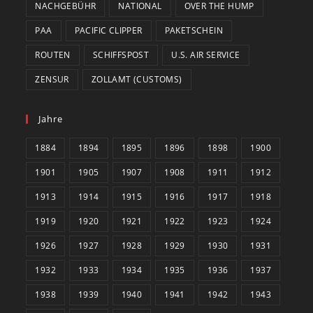
NACHGEBÜHR
NATIONAL
OVER THE HUMP
PAA
PACIFIC CLIPPER
PAKETSCHEIN
ROUTEN
SCHIFFSPOST
U.S. AIR SERVICE
ZENSUR
ZOLLAMT (CUSTOMS)
Jahre
1884
1894
1895
1896
1898
1900
1901
1905
1907
1908
1911
1912
1913
1914
1915
1916
1917
1918
1919
1920
1921
1922
1923
1924
1926
1927
1928
1929
1930
1931
1932
1933
1934
1935
1936
1937
1938
1939
1940
1941
1942
1943