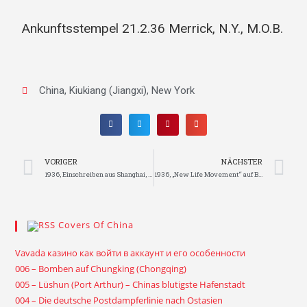
Ankunftsstempel 21.2.36 Merrick, N.Y., M.O.B.
China
,
Kiukiang (Jiangxi)
,
New York
VORIGER
NÄCHSTER
1936, Einschreiben aus Shanghai, Luftpostdienst verschoben, per Dampfer weitergeleitet
1936, „New Life Movement“ auf Brief aus Hankow nach Kanada
Covers Of China
Vavada казино как войти в аккаунт и его особенности
006 – Bomben auf Chungking (Chongqing)
005 – Lüshun (Port Arthur) – Chinas blutigste Hafenstadt
004 – Die deutsche Postdampferlinie nach Ostasien